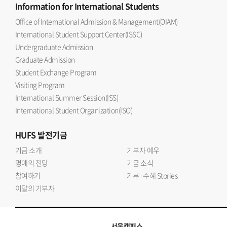
Information
for International Students
Office of International Admission & Management(OIAM)
International Student Support Center(ISSC)
Undergraduate Admission
Graduate Admission
Student Exchange Program
Visiting Program
International Summer Session(ISS)
International Student Organization(ISO)
HUFS
발전기금
기금 소개
기부자 예우
명예의 전당
기금 소식
참여하기
기부·수혜 Stories
이달의 기부자
서울캠퍼스