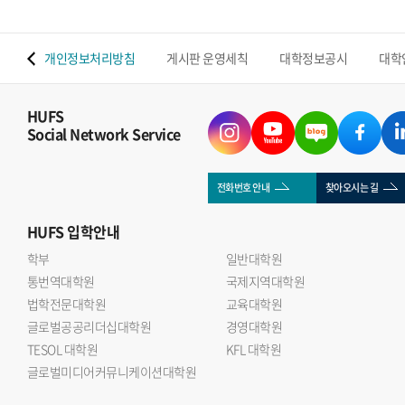
 맵
개인정보처리방침
게시판 운영세칙
대학정보공시
대학
HUFS
Social Network Service
전화번호 안내
찾아오시는 길
HUFS
입학안내
학부
일반대학원
통번역대학원
국제지역대학원
법학전문대학원
교육대학원
글로벌공공리더십대학원
경영대학원
TESOL 대학원
KFL 대학원
글로벌미디어커뮤니케이션대학원