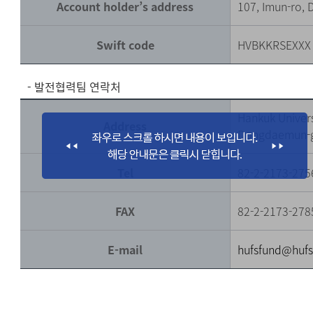
Account holder’s address
107, Imun-ro,
Swift code
HVBKKRSEXXX
- 발전협력팀 연락처
Hankuk Univers
Address
Dongdaemun-g
Tel
82-2-2173-275
FAX
82-2-2173-278
E-mail
hufsfund@hufs