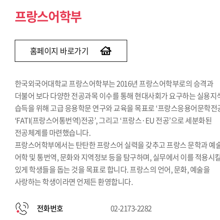
독일어과
프랑스어학부
노어과
스페인어과
이탈리아어과
홈페이지 바로가기
포르투갈어과
네덜란드어과
한국외국어대학교 프랑스어학부는 2016년 프랑스어학부로의 승격과
스칸디나비아어과
더불어 보다 다양한 전공과목 이수를 통해 현대사회가 요구하는 실용지
습득을 위해 고급 응용학문 연구와 교육을 목표로 ‘프랑스응용어문학전공
‘FATI(프랑스어통번역)전공’, 그리고 ‘프랑스·EU 전공’으로 세분화된
전공체계를 마련했습니다.
프랑스어학부에서는 탄탄한 프랑스어 실력을 갖추고 프랑스 문학과 예술
어학 및 통번역, 문화와 지역정보 등을 탐구하며, 실무에서 이를 적용시킬
있게 학생들을 돕는 것을 목표로 합니다. 프랑스의 언어, 문화, 예술을
사랑하는 학생이라면 언제든 환영합니다.
전화번호
02-2173-2282