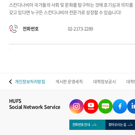
스칸디나비아 국가들의 사회 및 문화를 탐구하는 것에 호기심과 의지를
갖고 있다면 누구든 스칸디나비아 전문가로 성장할 수 있습니다!
전화번호
02-2173-2289
-
 맵
개인정보처리방침
게시판 운영세칙
대학정보공시
대학
HUFS
Social Network Service
전화번호 안내
찾아오시는 길