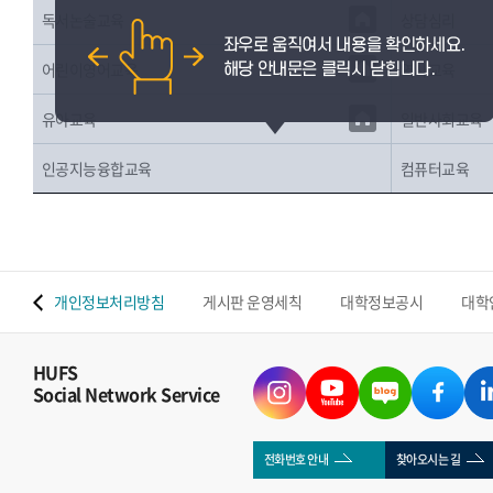
독서논술교육
상담심리
역사교육
어린이영어교육
일반사회교육
유아교육
인공지능융합교육
컴퓨터교육
 맵
개인정보처리방침
게시판 운영세칙
대학정보공시
대학
HUFS
Social Network Service
전화번호 안내
찾아오시는 길