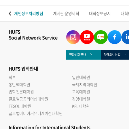
 맵
개인정보처리방침
게시판 운영세칙
대학정보공시
대학
HUFS
Social Network Service
전화번호 안내
찾아오시는 길
HUFS
입학안내
학부
일반대학원
통번역대학원
국제지역대학원
법학전문대학원
교육대학원
글로벌공공리더십대학원
경영대학원
TESOL 대학원
KFL 대학원
글로벌미디어커뮤니케이션대학원
Information
for International Students