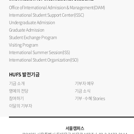
Office of International Admission & Management(OIAM)
International Student Support Center(ISSC)
Undergraduate Admission
Graduate Admission
Student Exchange Program
Visiting Program
International Summer Session(ISS)
International Student Organization(ISO)
HUFS
발전기금
기금 소개
기부자 예우
명예의 전당
기금 소식
참여하기
기부·수혜 Stories
이달의 기부자
서울캠퍼스