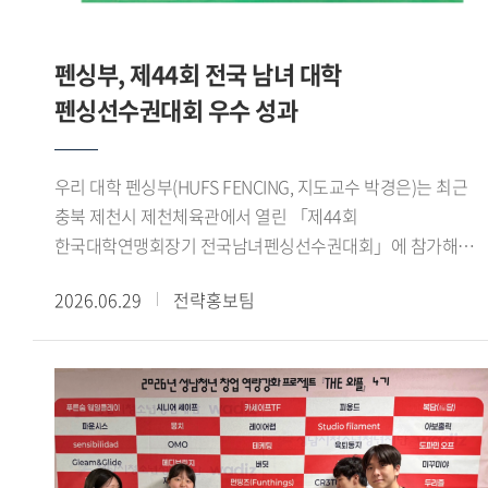
성과를 냈습니다. 성취감과 더불어 감동적이기까지 했던
기반의 숙의 과정과 팀별 활동에 참여하며 정책 제안을
기억입니다. 또 제가 태국어통번역 전공이라 전시회에서
구체화했다. 이 과정에서 용인시 관련 부서와 대학교수,
태국인 바이어들과 소통했던 경험도 특별했습니다. 우리
펜싱부, 제44회 전국 남녀 대학
용인시정연구원 등 분야별 전문가들의 검토와 자문을 바탕으로
대학에서 공부하며 태국의 문화적 배경 지식을 쌓고 어학
정책의 타당성과 실현 가능성을 높였다.이번 공모전에서는
펜싱선수권대회 우수 성과
수준을 높인 상태로 전시회에 참여해서인지 태국인 바이어들이
정책의 창의성, 타당성, 효과성, 실현 가능성 등을 종합적으로
즐겁게 소통할 수 있었습니다. 전시회를 마칠 때는 제
평가했다. 우리 대학 학생들은 전공 지식과 디지털 기술을 지역
개인번호를 물어볼 정도로 친해졌습니다. 한국외대를 통해
우리 대학 펜싱부(HUFS FENCING, 지도교수 박경은)는 최근
현안에 접목하고, 실제 행정 현장에 적용할 수 있는 구체적인
제가 성장했음을 실감한 순간이었습니다. - 이번 활동이
충북 제천시 제천체육관에서 열린 「제44회
실행 방안을 제시해 우수한 평가를 받았다.이번 성과는 우리
진로설정에 어떤 영향을 줬을지 궁금합니다.GTEP 활동을 통해
한국대학연맹회장기 전국남녀펜싱선수권대회」에 참가해
대학 학생들이 지역사회의 문화, 복지, 관광 문제를 청년의
아랍에미리트에 다녀온 적 있습니다. 그때가 할랄 시장의
여자 플뢰레 단체전 우승을 비롯해 다수 종목에서 우수한
시각에서 새롭게 해석하고 실질적인 정책 대안을 제시했다는
가능성을 피부로 체감한 계기였습니다. 이후 GTEP을 통해
2026.06.29
전략홍보팀
성적을 거두었다.이번 대회는 한국대학펜싱연맹이 주최하고
점에서 의미가 있다. 학생들이 대학에서 쌓은 전공 역량과
할랄산업연구원장님의 특강을 수강하면서 할랄 시장을
제천시와 제천시체육회가 후원한 전국 규모의 대회로, 전국
창의적 사고를 지역사회 문제 해결에 적용하며 정책 기획
개척해보기로 마음을 먹었고, 할랄 스토어를 창업했습니다.
38개 대학 선수부와 40개 대학 동아리부 등 총 647명이
능력과 현장 실무 역량을 보여줬다는 평가다.한편,
현재는 한국에서 무슬림이 편하게 생활하도록 돕는
참가했다. 우리 대학에서는 선수 29명이 출전해 뛰어난 기량과
용인특례시는 현장 적용 가능성이 높은 우수 정책을 관련
라이프스타일 앱을 개발하는 스타트업을 창업했습니다. 국내에
팀워크를 바탕으로 여러 종목에서 입상하며 우수한 경쟁력을
사업과 연계해 실증하고, 검토 결과를 바탕으로 실제 정책에
거주하는 무슬림은 전국에 흩어져있는데 이들이 편리하게
보여주었다.여자 플뢰레 단체전에서는 김지성(영미문학 문화
반영할 계획이다. 이를 통해 청년들이 제안한 아이디어가
쇼핑을 하고 커뮤니티를 이어갈 수 있는 서비스를 제공하려
22), 최예진(체코 슬로바키아 22), Hortense(국제학 23), 김은
지역사회의 변화를 이끄는 실질적인 정책으로 발전할 수