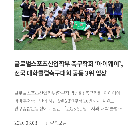
위해 마련됐다. 참가팀들은 스포츠 산업과 AI 바이오헬스
기술을 접목한 다양한 아이디어를 영상 발표 형식으로
제출했으며, 심사는 창의성, 기술 융합성, 산업 적용 가능성,
실현 가능성 등을 중심으로 진행됐다.'AI 동적 운동 처방 플랫폼
팀은 발표 세션에서 ▲Pre-Work(운동 전) 단계의 국민체력100
등급 점수와 실시간 심박변이도(HRV) 기반 오늘의 운동 준비
지수(Ready-to-Train Index) 산출 로직 , ▲During-Work(운동
중) 단계의 제조사별(Apple, Samsung, Garmin) 센서 특성을
글로벌스포츠산업학부 축구학회 ‘아이웨이’,
반영한 실시간 가변 강도 조절 및 위험 감지 트리거 , ▲Post-
전국 대학클럽축구대회 공동 3위 입상
Work(운동 후) 단계의 최상 컨디션 상태 복구를 위한 목표
지향적 역산형 회복 시뮬레이터 발표를 진행하였다.
발표자들은 공공 데이터와 하이엔드 웨어러블 API를 아우르는
글로벌스포츠산업학부(학부장 박성희) 축구학회 '아이웨이'
구체적인 데이터 매핑 기술과 아키텍처 구축 방안을 제시했다.
아마추어축구단이 지난 5월 23일부터 26일까지 강원도
심사위원단은 복잡한 생체 데이터를 사용자가 쉽게 이해할 수
양구종합운동장에서 열린 「2026 S1 양구사과 대학 클럽
있도록 시각화한 점에 주목했다. 특히 전문 용어 대신 신체
축구대회」에서 공동 3위를 차지했다.아이웨이는 예선에서
2026.06.08
전략홍보팀
배터리 복구 경로 라는 개념을 도입해 운동 상태와 회복 과정을
고려대학교 SFA, 한국체육대학교 실버골 FC, 한림대학교