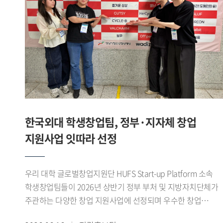
합니다. 앱은 7월경 출시를 목표로 하고 있습니다. 이처럼 제가
(영미문학 문화 23) 학생이 팀을 이뤄 우승을 차지했다.
있도록 지원할 예정이다.
창업에 도전하고 진로를 개척하는 데 GTEP의 역할이 꽤 컸다
개인전에서도 우수한 성과가 이어졌다. 김지성(영미문학 문화
생각합니다. - 앞으로의 계획을 들려주세요. 현재 HUFS Start-
22) 학생이 여자 플뢰레 개인전 준우승을 차지했으며, 이기령
up platform에 입주해 교내 창업지원단의 도움을 받아 창업한
(중국외교통상 22) 학생은 남자 플뢰레 개인전 3위, 이유종
상태입니다. 얼마 전에는 교육부에서 주관하는 학생
(정치외교 24) 학생은 남자 에페 개인전 3위에 올랐다. 이나래
창업유망팀 300+ 에 선정돼, 창업을 한 단계씩 발전시켜 나가
(LD 24) 학생도 여자 플뢰레 개인전 5위를 기록하며 좋은
있습니다. 이를 계속 발전시켜 국내 거주 무슬림을 위한 앱은
성적을 거두었다.이번 대회를 통해 우리 대학 펜싱부는
물론 최종적으로는 국내기업이 할랄 시장에 쉽게 진출하도록
단체전과 개인전 모두에서 우수한 성과를 거두며 전국
교두보 역할을 해내고 싶습니다. GTEP을 통해 배운 것을
무대에서 경쟁력을 다시 한번 입증했다.1960년대 활동 이후
한국외대 학생창업팀, 정부·지자체 창업
기반으로 차근차근 나아가면 좋은 결과를 얻을 수 있을 거라
재건된 우리 대학 펜싱부는 전국 규모의 각종 대회에서 꾸준히
지원사업 잇따라 선정
믿습니다. ※ 해당 인터뷰는 아래 Global HUFS 여름호 E-
성과를 이어오고 있다. 선수들은 이번 대회를 발판으로
book을 통해서도 확인하실 수 있습니다(p.16-17)https://e-
앞으로도 지속적인 훈련과 팀워크를 바탕으로 좋은 경기력을
book.hufs.ac.kr/20260623_135256/
선보일 계획이다.
우리 대학 글로벌창업지원단 HUFS Start-up Platform 소속
학생창업팀들이 2026년 상반기 정부 부처 및 지방자치단체가
주관하는 다양한 창업 지원사업에 선정되며 우수한 창업
역량을 보여주고 있다.최근 학생창업팀 파이어사이트 가