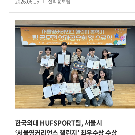
2026.06.16
전략홍보팀
예비창업패키지를 포함한 4개 창업 지원사업에 선정된 데 이어
교내 학생창업팀들의 성과가 이어지고 있다. PICKIN 팀은
아산두어스와 Grand-K 창업학교에 동시 선정됐으며, 커넥트인
팀은 청년창업사관학교에 이름을 올렸다.[사진. SBS
모닝와이드 방송 화면 캡처 / 서울캠퍼스 HUFS Start-up
Platform 소속 학생창업팀 카인디 ]또한 카인디 팀은
서울시립대 캠퍼스타운, 2026 여성벤처활성화지원사업,
서울시립대학교 임팩트 프로토타이핑 프로그램 등 3개 사업에
선정됐다. 이 밖에도 야라바디 팀은 모두의창업에, 할랄서울
팀은 학생 창업유망팀 300+에, CYCLE-B 팀은 성남청년 창업
역량강화 프로젝트 THE 와플 4기에 각각 선정되며 다양한
분야에서 성과를 거두고 있다.[사진. 성남청년 창업 역량강화
프로젝트 THE 와플 4기에 선정된 글로벌캠퍼스 HUFS Start-
up Platform 소속 CYCLE-B 팀]이번에 선정된 학생창업팀들은
IT 기반 플랫폼을 비롯해 로컬 비즈니스, 글로벌 서비스 등
한국외대 HUFSPORT팀, 서울시
다양한 분야에서 사업 아이템을 선보이고 있다. 이는 우리 대학
‘서울영커리언스 챌린지’ 최우수상 수상
학생 창업가들이 보유한 폭넓은 시야와 사업화 역량을