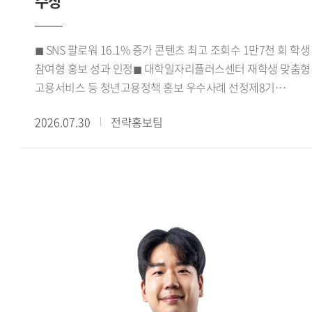
수상
학생들은 아이디어 도출과 시장 데이터 분석, 캠페인 전략 수립,
기획안 제작에 이르는 전 과정을 함께 수행했다.
코삭챌린저상은 각 지역 예선 출품작 가운데 상위 15% 이내의
◼ SNS 팔로워 16.1% 증가 콘텐츠 최고 조회수 1만7천 회 학생
우수작에 수여되는 상이다. 이번 수상은 광미사팀의 기획력과
참여형 홍보 성과 인정◼ 대학일자리플러스센터 재학생 맞춤형
캠페인의 실현 가능성을 인정받은 결과로, 교과목에서 진행한
고용서비스 등 청년고용정책 홍보 우수사례 선정제8기
프로젝트가 실제 대외 공모전 성과로 이어졌다는 점에서,
진로취업지원센터 서포터즈가 서울 지역
수업과 실무를 연계한 교육의 성과를 보여주는 사례로
2026.07.30
전략홍보팀
대학일자리플러스센터 성과공유회에서 우수상을 수상하며
평가된다.
학생 참여형 진로 취업 홍보 활동의 우수성을 인정받았다.우리
대학 대학일자리플러스본부(본부장 신근혜)가 운영한 제8기
진로취업지원센터 서포터즈는 강혜승, 김규래, 김지율, 김현채,
박시언, 서민성, 이가빈, 이희승, 최사랑, 최윤서 학생 등
10명으로 구성됐다. 이들은 2026학년도 1학기 동안
대학일자리플러스센터(거점형) 사업을 비롯해 고용노동부의
재학생 맞춤형 고용서비스와 졸업생 특화프로그램 등을
학생들에게 알리고 참여를 확대하기 위한 다양한 홍보 활동을
펼쳤다.특히 카드뉴스와 숏폼 영상 등 학생들의 이용 방식에