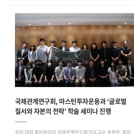
직관적으로 보여주고, 필요한 시점에 맞춤형 정보를 제공하는
레오를 상대로 조 1위를 기록하며 16강에 진출했다.이후
맥락적 교육(In-context Education) 인터페이스 를 구현한 점
16강에서는 육군사관학교 사커라이온을, 8강에서는
우수한 평가를 받았다.팀장 이유준 학생은 일회성 측정에
한림대학교 사이다를 차례로 꺾고 4강에 올랐다. 준결승에서는
그치던 국가 체력 인증 데이터에 실시간 스마트워치 생체
서울시립대학교 AZURE와 맞붙어 선전한 끝에 공동 3위로
신호를 결합함으로써, 365일 실시간으로 안전벨트를 매고
대회를 마무리했다.이번 대회는 전국 대학 축구 동아리와 학회
운동하는 듯한 디지털 예방 의학 솔루션 을 구현하고자 했다 고
팀들이 참가하는 대학 클럽 축구대회로, 아이웨이는 이번
강조하며, 앞으로 제조사별 API 데이터 정규화 과정을 더욱
성과를 통해 전국 무대에서 경쟁력을 입증했다.
고도화하고, 향후 실제 공공 인프라 및 보험 산업(인슈어테크)
글로벌스포츠산업학부 축구학회 아이웨이는 학부 재학생들로
과의 연동 융합 연구를 통해 전 국민이 안전하게 국가 표준 체력
구성된 축구 학회로, 교내외 각종 대회와 교류전에 참가하며
등급에 도달하는 데 선도적 역할을 다하겠다 고 소감을 밝혔다.
꾸준히 활동을 이어가고 있다.
국제관계연구회, 마스턴투자운용과 ‘글로벌
질서와 자본의 전략’ 학술 세미나 진행
우리 대학 중앙동아리 국제관계연구회(지도교수 유현주, 회장