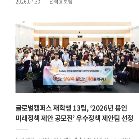
2026.07.30
전략홍보팀
이상의 교육과정을 이수하고, 산학협력 기업과 연계한 해외
전시회 참가, 바이어 발굴, 글로벌 전자상거래 플랫폼 운영 등
다양한 실무 프로젝트를 수행했다. 그중 우수학생 부문에서
손승민(태국어통번역 20) 학생이 산업통상자원부 장관상을
받으며 빛나는 성과를 기록했다. - 우수학생 부문에서
산업통상자원부 장관상을 받았습니다. 소감을 들려주세요.
GTEP 19기 친구들 특히 우리 5팀과 함께 고생하며 달린 끝에
산업통상자원부 장관상 이라는 과분한 결과를 얻게 되어 무척
영광스럽습니다. 그리고 아낌없이 지도해주신 백재승 교수님과
김민정 실장님께 감사한 마음이 큽니다. - GTEP사업단을 통해
480시간 이상의 교육과정 이수와 다양한 실무 프로젝트를
경험했습니다. 사업단 활동이 어떤 의미였는지 들어보고
싶습니다. 대학 생활 중 손에 꼽히는 유의미한 활동이면서
글로벌캠퍼스 재학생 13팀, ‘2026년 용인
한편으로는 쉽지 않은 활동이었다고 느낍니다. 수출입 관련
미래정책 제안 공모전’ 우수정책 제안팀 선정
교육과정을 480시간 이상 받고, 기업과 연계한 실무활동 약
120시간이 진행됐습니다. 처음에는 긴 시간 활동이 가능할까
싶었는데 매 순간 성실하게 임하다 보니 모든 과정을