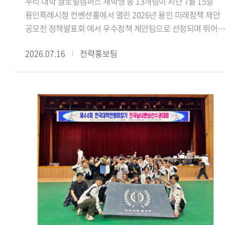
우리 대학 글로벌캠퍼스 재학생 총 13개팀이 지난 7월 15일
수료했더라고요. 활동하면서 강의실에서 이론으로만 접하던
용인특례시청 컨벤션홀에서 열린 2026년 용인 미래정책 제안
내용을 현장에서 몸소 겪고, 낯설고 어색한 순간도 많았습니다.
공모전 정책발표회 에서 우수정책 제안팀으로 선정되며 뛰어난
그럼에도 해외에 나가 바이어들과 직접 상담을 하고 억 단위 큰
정책 기획 역량과 지역사회 문제 해결 능력을 인정받았다.
규모의 거래를 협상하고 계약을 완료한 경험은 정말 큰 도움이
2026.07.16
전략홍보팀
용인특례시가 주최한 이번 공모전은 미래사회의 주역인
됐습니다. 학생 신분으로 이런 경험은 정말 소중하고 가치
청년들의 창의적인 아이디어를 발굴하고 이를 용인시의 미래
있다고 생각합니다. 함께 경험과 노하우를 공유하며 격려했던
정책에 반영하기 위해 마련됐다. 참가팀들은 경제 산업 일자리,
19기 친구들과 팀원들 덕분에 잘 성장하며 마무리할 수
문화 관광, 도시 교통, 기후 환경, 교육 복지 등 용인시의 주요
있었습니다.- GTEP사업단 활동을 돌이켜봤을 때 가장 기억에
현안과 관련된 정책을 제안했다.우리 대학 참가팀들은
남는 부분이 있다면 무엇입니까?팀 전시회가 가장 기억에
용인시의 지역문화 보존과 관광 활성화, 고령층의 디지털 격차
남습니다. GTEP에 선발되면 팀별로 수출을 도와줄 업체를 직
해소, 데이터 기반 로컬 관광 플랫폼 등 지역사회가 직면한
찾아 전시회까지 전부 기획해야 합니다. 초면인 사람들과 이런
다양한 현안을 주제로 정책을 발표했다. 특히 우리 대학 잇용
큰 프로젝트를 맡게 돼 서로 어색하기도 했고, 다들 처음 해보는
(팀장 지은비, 융합인재학부) 참가팀이 제안한 용인 무형유산
일이라 참 난감했습니다. 그래도 함께 의견 나누면서 어떤
실감형 전승 콘텐츠 개발 방법 정책은 용인시산업진흥원이
제품을, 어느 나라에, 어떤 전략으로, 어떻게 수출할지 정해
추진 중인 첨단기술 융합실증사업 과 연계해 현장 실증을 통해
나갔습니다. 그렇게 기업 발굴부터 전시회 준비와 부스 디자인,
현장 적용 가능성을 검증하고, 향후 정책에 반영할 방침이다.
사후관리까지 해내며 저희 팀과 기업 모두 만족할 수준의
참가 학생들은 지난 4월부터 6월까지 약 3개월간 민 관 협력