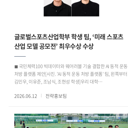
바이어 미팅을 성사시키며 우수한 성과를 거뒀다. 이 같은
성과를 바탕으로 HUFSPORT팀은 최우수상을 수상하며 실무
역량과 글로벌 비즈니스 경쟁력을 인정받았다.HUFSPORT팀
이번 프로그램을 통해 학교에서 배운 이론을 실제 산업 현장에
글로벌스포츠산업학부 학생 팀, ‘미래 스포츠
적용하며 글로벌 비즈니스 역량을 키울 수 있었다 며 팀원들과
긴밀하게 소통하고 협력하며 문제를 해결해 온 결과
산업 모델 공모전’ 최우수상 수상
최우수상이라는 뜻깊은 성과를 거둘 수 있어 더욱 의미 있는
경험이었다 고 소감을 전했다.한편, 우리 대학
◼ 국민체력100 빅데이터와 웨어러블 기술 결합한 AI 동적 운동
대학일자리플러스본부(본부장 신근혜)는 앞으로도 서울시
처방 플랫폼 제안[사진. 'AI 동적 운동 처방 플랫폼' 팀, 왼쪽부터
서울영커리언스 사업에 참여해 학생들에게 실무 중심의 직무
김민우, 이유준, 조남식, 조현성 학생]우리 대학
경험 기회를 제공할 예정이다. 또한 고용노동부 재학생 맞춤형
글로벌스포츠산업학부(학부장 박성희) 학생들로 구성된 AI
고용서비스와 졸업생 특화 프로그램 등을 운영하며 학생들의
2026.06.12
전략홍보팀
동적 운동 처방 플랫폼 팀(김민우 이유준 조남식 조현성)이 지난
진로 취업 역량 강화를 적극 지원할 계획이다.
5월 21일 한국문화스포츠학회가 주최한 미래 스포츠 산업 모델
공모전 바이오헬스 부문에서 최우수상을 수상했다.이번
공모전은 디지털 헬스케어 기술과 공공데이터를 활용해 국민
건강 증진에 기여할 수 있는 미래 스포츠 산업 모델을 발굴하기