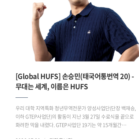
맞춘 디지털 콘텐츠를 제작 운영하며 SNS 팔로워를 16.1%
늘렸고, 콘텐츠 최고 조회수 1만7천 회를 기록하는 등 높은 홍
성과를 거뒀다.이 같은 성과를 바탕으로 제8기
진로취업지원센터 서포터즈는 지난 7월 28일
서울고용복지플러스센터 청년ON 라운지 다목적홀에서 열린
「2026년 서울 지역 대학일자리플러스센터 성과공유회」에서
심사 결과 1위를 기록하며 우수상을 수상했다.서포터즈 대표
서민성 학생(차이나데이터큐레이션전공 23)은 "학생들의
눈높이에서 청년고용서비스를 쉽고 친근하게 전달하기 위해
[Global HUFS] 손승민(태국어통번역 20) -
노력했다"며 "학생들과의 공감과 소통을 중심으로 한 활동이
좋은 평가를 받아 뜻깊게 생각한다"고 말했다.한편 우리 대학
무대는 세계, 이름은 HUFS
대학일자리플러스본부는 이번 성과를 바탕으로 2026학년도
2학기 제9기 진로취업지원센터 서포터즈를 운영하며 학생
우리 대학 지역특화 청년무역전문가 양성사업단(단장 백재승,
맞춤형 진로 취업 정보 제공과 청년고용정책 홍보를
이하 GTEP사업단)의 활동이 지난 3월 27일 수료식을 끝으로
지속적으로 추진할 계획이다.
화려한 막을 내렸다. GTEP사업단 19기는 약 15개월간
지역특화 교육과 무역 실무 교육, 현장 실습 등 총 480시간