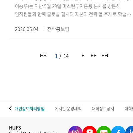
이승우)는 지난 5월 29일 마스턴투자운용 본사를 방문해
임직원들과 함께 글로벌 질서와 자본의 전략 을 주제로 학술
세미나를 진행했다.이번 세미나는 학생들의 국제정세 및
2026.06.04
전략홍보팀
금융산업에 대한 이해를 넓히고, 글로벌 자본의 흐름과 투자
전략을 다각적으로 살펴보기 위해 마련됐다. 특히
마스턴투자운용 사회공헌추진단 선한영향실천센터(Center fo
Positive Impact)가 미래 글로벌 인재 양성을 위해 운영하는
1
14
본업 연계 재능기부 프로그램의 일환으로 진행되어 산학
교류의 의미를 더했다.이날 세미나에서는 마스턴투자운용
임직원들이 △싱가포르의 글로벌 금융 허브 생존 전략(권우준
전략투자본부장) △블랙록 알라딘과 글로벌 자본의 운영체제
(김재관 디지털혁신실장) △대체투자 운용사가 만드는 또
하나의 가치(김민석 선한영향실천센터장)를 주제로 강연을
 맵
개인정보처리방침
게시판 운영세칙
대학정보공시
대학
진행하며 금융산업과 글로벌 투자 환경에 대한 다양한 시각을
공유했다.이어 국제관계연구회 이승우 회장(인도어과 23)은
연구회의 비전과 주요 학술 활동을 소개했으며, 학생들은 강연
HUFS