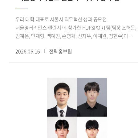
보여주는 사례로 평가된다.글로벌창업지원단은 학생창업팀의
성장을 지원하기 위해 사업화 지원금, 벤처동문회 멘토링, 교내
우리 대학 대표로 서울시 직무혁신 성과 공모전
창업 공간 제공 등 다양한 지원 프로그램을 운영하고 있다.
서울영커리언스 챌린지 에 참가한 HUFSPORT팀(팀장 조해든,
선정된 학생창업팀에는 최대 2개 학기 동안 혜택이 제공되며,
김예은, 민재형, 백예진, 손영채, 신지우, 이채원, 정현수)이
전문가 특강과 창업 실무 교육 등 창업 역량 강화를 위한
최우수상을 수상했다.서울시가 주관한 서울영커리언스 챌린지
프로그램도 함께 지원된다.오세홍 글로벌창업지원단장은 이번
2026.06.16
전략홍보팀
는 기업이 제시한 실제 과제를 청년들이 팀 단위로 수행하며
성과는 특정 분야에 국한되지 않고 기술, 문화, 플랫폼 등
문제 해결 능력과 실무 역량을 기르는 프로그램이다. 올해
다채로운 영역에서 학생들의 창의적인 아이디어와 열정이
봄학기에는 총 87개 팀 930명이 지원했으며, 심사를 거쳐 최종
훌륭한 결실로 이어져 매우 기쁘다 며, 앞으로도 교내 창업
8개 팀 64명이 선발됐다. 참가자들은 지난 3월 24일부터 6월
생태계를 더욱 공고히 하고, 학생들이 혁신 창업가로 성장할 수
6일까지 약 10주간 프로젝트를 수행했으며, 6월 6일
있도록 체계적이고 아낌없는 지원을 이어가겠다 고 전했다.
서울글로벌센터 국제회의실에서 열린 성과공유회 및
수료식에서 최종 결과를 발표했다.HUFSPORT팀은 수출
경험이 없는 국내 중소기업 3개사를 대상으로 수출 인프라
구축, 해외 바이어 발굴, 화상 미팅 등 해외영업 전 과정을 직접
수행했다. 특히 기업별 산업 특성을 분석해 적합한 해외 시장을
발굴하고 맞춤형 진출 전략을 수립해 참여 기업 모두의 현지