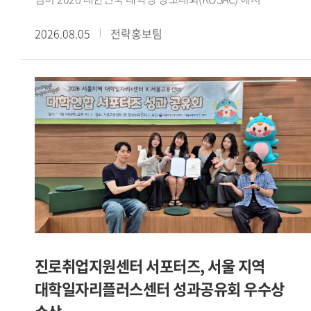
코삭챌린저상을 수상했다.대한민국 대학생 광고대회(KOSAC)
2026.08.05
전략홍보팀
는 문화체육관광부가 주최하고 한국광고총연합회가 주관하는
전국 규모의 대학생 광고 공모전이다. 매년 전국 대학생들이
지도교수와 함께 주제에 맞는 광고 캠페인 기획서를 제작해
경쟁한다.삼성화재의 후원으로 열린 이번 대회는 2030세대의
일상에 보험을 더하다 를 주제로 진행됐다. 광미사팀은
수업에서 수행한 팀 프로젝트를 발전시켜 공모전에
출품했으며, 보험 시장이 꾸준히 성장하는 가운데 2030세대의
신규 가입은 감소하고 있다는 점에 주목해 캠페인 전략을
설계했다.광미사팀은 이를 바탕으로 같이, 일상이 되다 라는
캠페인 콘셉트를 제시했다. 보험을 어렵고 복잡하게 인식하는
2030세대가 보다 친근하게 접근할 수 있도록 AI 진단 테스트와
오피스어택 등 사회초년생의 일상과 생활 동선을 반영한
구체적인 실행안을 구성했다.광미사팀은 강민서(팀장 GBT 22),
진로취업지원센터 서포터즈, 서울 지역
이정민(독일어통번역 23), 유승원(철학 24), 윤혜령
대학일자리플러스센터 성과공유회 우수상
(이탈리아어통번역 21) 학생으로 구성됐다. 서로 다른 전공의