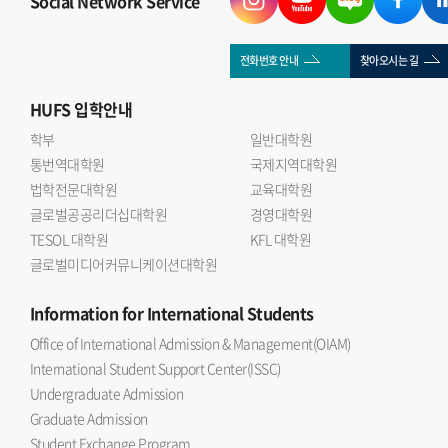
Social Network Service
이후 질의응답을 통해 국제관계와 금융시장의 연관성, 글로벌
자본의 역할 등에 대해 의견을 나누는 시간을 가졌다.
국제관계연구회 이승우 회장(인도어 23)은 자본과 금융의
전화번호 안내
찾아오시는 길
흐름은 국제관계 연구에서 빼놓을 수 없는 중요한 주제 라며
HUFS
입학안내
이번 세미나를 통해 학회원들이 대체투자 산업에 대한 이해를
넓히고 보다 다차원적인 분석 역량을 기를 수 있는 계기가
학부
일반대학원
통번역대학원
되었다 고 소감을 밝혔다.
국제지역대학원
법학전문대학원
교육대학원
글로벌공공리더십대학원
경영대학원
TESOL 대학원
KFL 대학원
글로벌미디어커뮤니케이션대학원
Information
for International Students
Office of International Admission & Management(OIAM)
International Student Support Center(ISSC)
Undergraduate Admission
Graduate Admission
Student Exchange Program