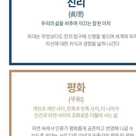
진리
(眞理)
우리의 삶을 비추며 이끄는
참된 이치
외대는 무엇보다도 진리 탐구에 신명을
쌓으며 세계와 우
자신에 대한 지식과
경험을 넓혀 나간다
평화
(平和)
개인과 개인 사이,
민족과 민족 사이,
더 나아가
인간과 자연 사이의
조화로운 더불어 사는 삶
자연 속에서 인류가 평화롭게 공존하고
번영해 나갈 수
있도록 외대는 서로 다른
이념과 민족간의 학문 및 문화