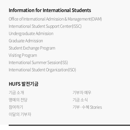
Information
for International Students
Office of International Admission & Management(OIAM)
International Student Support Center(ISSC)
Undergraduate Admission
Graduate Admission
Student Exchange Program
Visiting Program
International Summer Session(ISS)
International Student Organization(ISO)
HUFS
발전기금
기금 소개
기부자 예우
명예의 전당
기금 소식
참여하기
기부·수혜 Stories
이달의 기부자