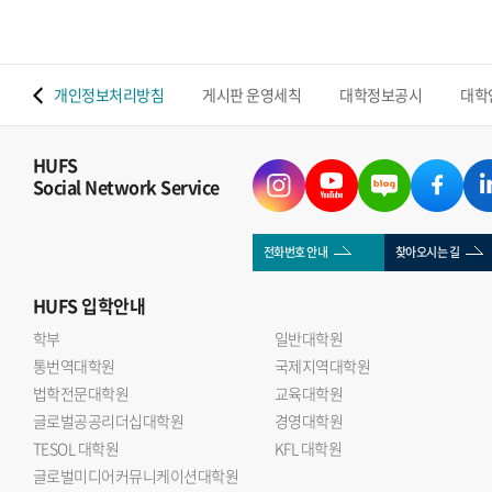
 맵
개인정보처리방침
게시판 운영세칙
대학정보공시
대학
HUFS
Social Network Service
전화번호 안내
찾아오시는 길
HUFS
입학안내
학부
일반대학원
통번역대학원
국제지역대학원
법학전문대학원
교육대학원
글로벌공공리더십대학원
경영대학원
TESOL 대학원
KFL 대학원
글로벌미디어커뮤니케이션대학원