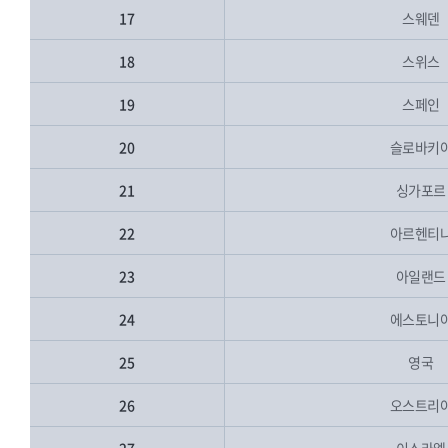
17
스웨덴
18
스위스
19
스페인
20
슬로바키
21
싱가포르
22
아르헨티
23
아일랜드
24
에스토니
25
영국
26
오스트리