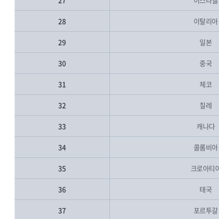
27
이스라엘
28
이탈리아
29
일본
30
중국
31
체코
32
칠레
33
캐나다
34
콜롬비아
35
크로아티
36
태국
37
포르투갈