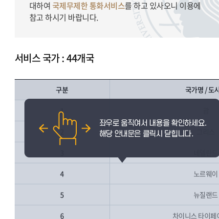
대하여
국제무제한 통화서비스
를 하고 있사오니 이용에
참고 하시기 바랍니다.
서비스 국가 : 44개국
구분
국가명 / 도
1
괌
2
그리스
3
네델란드
4
노르웨이
5
뉴질랜드
6
차이니스 타이페이