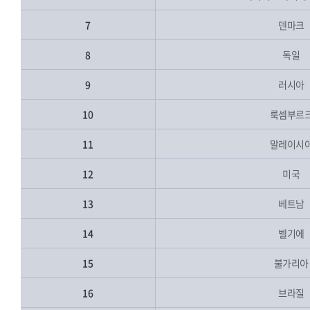
7
덴마크
8
독일
9
러시아
10
룩셈부르
11
말레이시
12
미국
13
베트남
14
벨기에
15
불가리아
16
브라질