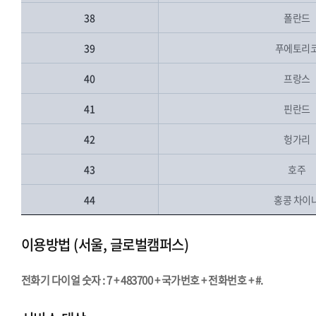
38
폴란드
39
푸에토리
40
프랑스
41
핀란드
42
헝가리
43
호주
44
홍콩 차이
이용방법 (서울, 글로벌캠퍼스)
전화기 다이얼 숫자 : 7 + 483700 + 국가번호 + 전화번호 + #.