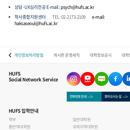
상담·UX심리전공 E-mail :
psych@hufs.ac.kr
학사종합지원센터
TEL: 02-2173-2109
e-mail:
haksaseoul@hufs.ac.kr
 맵
개인정보처리방침
게시판 운영세칙
대학정보공시
대학
HUFS
Social Network Service
전화번호 안내
찾아오시는 길
HUFS
입학안내
학부
일반대학원
통번역대학원
국제지역대학원