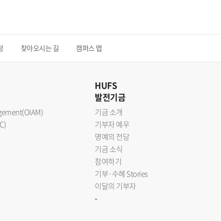
청
찾아오시는 길
캠퍼스 맵
HUFS
발전기금
nagement(OIAM)
기금 소개
C)
기부자 예우
명예의 전당
기금 소식
참여하기
기부·수혜 Stories
이달의 기부자
-