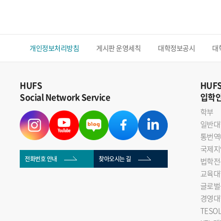
개인정보처리방침
게시판 운영세칙
대학정보공시
대
HUFS
HUF
Social Network Service
입학
학부
일반대
통번역
국제지
전화번호 안내
찾아오시는 길
법학전
교육대
글로벌
경영대
TESO