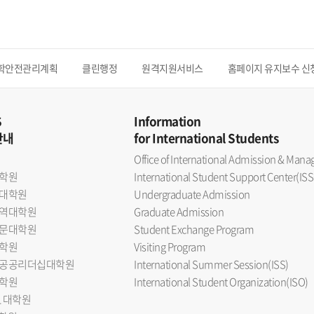
학안전관리계획
클린행정
원격지원서비스
홈페이지 유지보수 신
S
Information
안내
for International Students
Office of International Admission & Ma
학원
International Student Support Center(ISS
대학원
Undergraduate Admission
역대학원
Graduate Admission
문대학원
Student Exchange Program
학원
Visiting Program
공공리더십대학원
International Summer Session(ISS)
학원
International Student Organization(ISO)
L 대학원