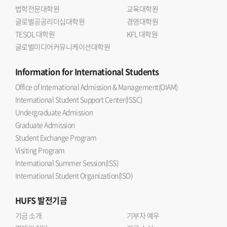
법학전문대학원
교육대학원
글로벌공공리더십대학원
경영대학원
TESOL 대학원
KFL 대학원
글로벌미디어커뮤니케이션대학원
Information
for International Students
Office of International Admission & Management(OIAM)
International Student Support Center(ISSC)
Undergraduate Admission
Graduate Admission
Student Exchange Program
Visiting Program
International Summer Session(ISS)
International Student Organization(ISO)
HUFS
발전기금
기금 소개
기부자 예우