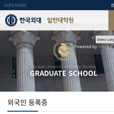
HUFS HOME
일반대학원
Powered by
Tr
Hankuk University of Foreign Studies
GRADUATE SCHOOL
외국인 등록증