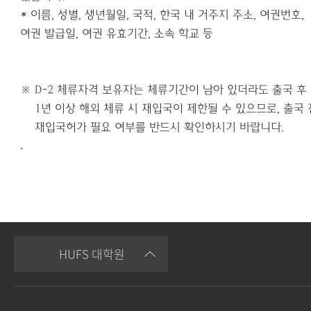
*
이름
,
성별
,
생년월일
,
국적
,
한국 내 거주지 주소
,
여권번호
,
여권 발급일
,
여권 유효기간
,
소속 학교 등
※ D-2 체류자격 보유자는 체류기간이 남아 있더라도 출국 후
1년 이상 해외 체류 시 재입국이 제한될 수 있으므로, 출국 
재입국허가 필요 여부를 반드시 확인하시기 바랍니다.
.
HUFS 대학원