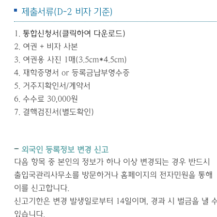
제출서류
(D-2
비자 기준
)
1.
통합신청서(클릭하여 다운로드)
2.
여권 +
비자 사본
3.
여권용 사진
1
매
(3.5cm*4.5cm
)
4.
재학증명서 or 등록금납부영수증
5.
거주지확인서/계약서
6.
수수료
30,000
원
7. 결핵검진서(별도확인)
외국인 등록정보 변경 신고
다음 항목 중 본인의 정보가 하나 이상 변경되는 경우 반드시
출입국관리사무소를 방문하거나 홈페이지의 전자민원을 통해
이를 신고합니다
.
신고기한은 변경 발생일로부터
14
일이며
,
경과 시 벌금을 낼 
있습니다
.