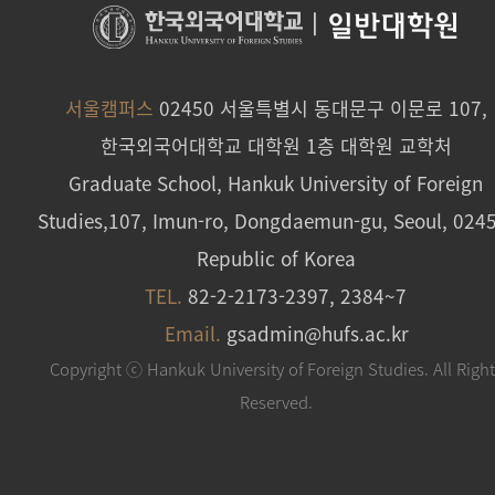
|
일반대학원
서울캠퍼스
02450 서울특별시 동대문구 이문로 107,
한국외국어대학교 대학원 1층 대학원 교학처
Graduate School, Hankuk University of Foreign
Studies,107, Imun-ro, Dongdaemun-gu, Seoul, 024
Republic of Korea
TEL.
82-2-2173-2397, 2384~7
Email.
gsadmin@hufs.ac.kr
Copyright ⓒ Hankuk University of Foreign Studies. All Righ
Reserved.