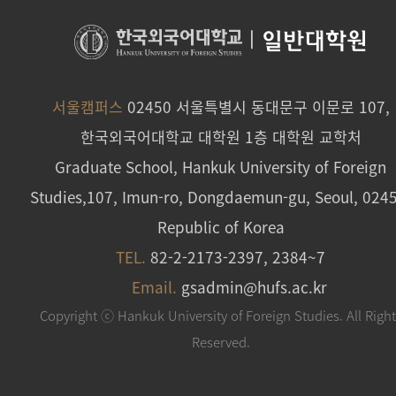
|
일반대학원
서울캠퍼스
02450 서울특별시 동대문구 이문로 107,
한국외국어대학교 대학원 1층 대학원 교학처
Graduate School, Hankuk University of Foreign
Studies,107, Imun-ro, Dongdaemun-gu, Seoul, 024
Republic of Korea
TEL.
82-2-2173-2397, 2384~7
Email.
gsadmin@hufs.ac.kr
Copyright ⓒ Hankuk University of Foreign Studies. All Righ
Reserved.