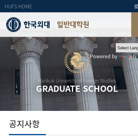
HUFS HOME
일반대학원
Powered by
Tr
Hankuk University of Foreign Studies
GRADUATE SCHOOL
공지사항