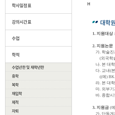
H
학사일정표
대학원
강의시간표
1. 지원대상
수업
2. 지원논문
가. 학술진
학적
(외국학술지
나. 본 대
수업년한 및 재학년한
다. 교내(
휴학
((예) BK
라. 본 대
복학
마. 외부기
재입학
바. 종합시
제적
3. 지원금
(
자퇴
가. 단독게재