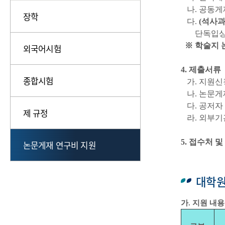
나. 공동게재
장학
다.
(석사과
단독입상작 2
※ 학술지 
외국어시험
4. 제출서류
종합시험
가. 지원신
나. 논문게재
다. 공저자
제 규정
라. 외부기
5. 접수처 및
논문게재 연구비 지원
대학원
가. 지원 내용