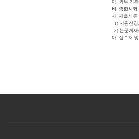
마. 외부 기
바. 종합시험
사. 제출서
1) 지원신청
2) 논문게재증
아. 접수처 및 문