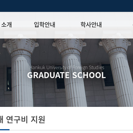
 소개
입학안내
학사안내
모집일정
학사일정표
학위논문
모집요강
강의시간표
논문작성법
원장
입시 공지사항
수업
양식함
Hankuk University of Foreign Studies
GRADUATE SCHOOL
락처
학부-대학원 연계과정
학적
논문지도
학위논문
석·박사 통합 학위과정
장학
연구윤리
박사후 연구과정
외국어시험
연구윤리
종합시험
연구윤리
제 규정
졸업생논
논문게재 연구비 지원
 연구비 지원