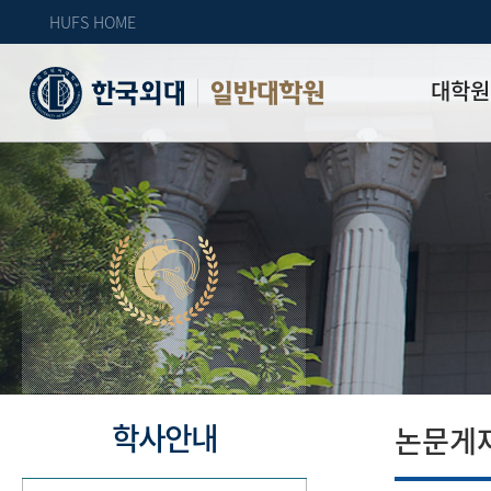
HUFS HOME
대학원
일반대학원
원장인사
연혁
역대 대학원 
주임교수 연
학과 소개
업무안내
오시는 길
자체 평가
학사안내
논문게재