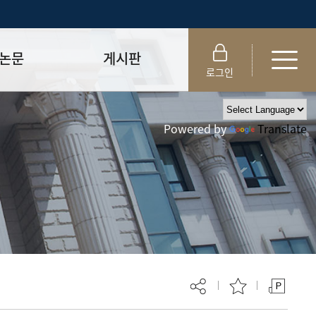
논문
게시판
로그인
제출 절차/자격
공지사항
Powered by
Translate
 및 템플릿
자료실
FAQ
_
취업·모집 관련 공지
제안심사
특강·프로그램 관련 공지
교육 이수 안내
대학원생권리장전
위원회 규정
대학원 총학생회
 지침서
외국인 유학생 비자(VISA)
문검색