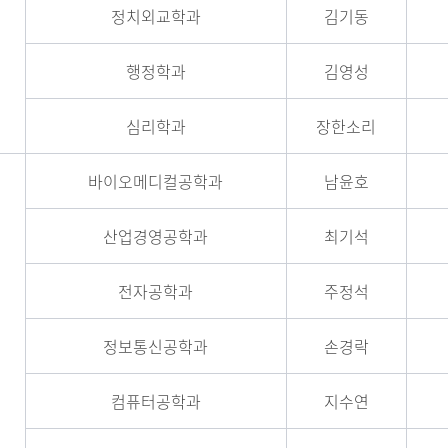
정치외교학과
김기동
행정학과
김영성
심리학과
장한소리
바이오메디컬공학과
남윤호
산업경영공학과
최기석
전자공학과
주정석
정보통신공학과
손경락
컴퓨터공학과
지수연