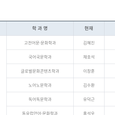
학 과 명
현재
고전어문·문화학과
김혜진
국어국문학과
채호석
글로벌문화콘텐츠학과
이창훈
노어노문학과
김수환
독어독문학과
유덕근
동유럽언어·문화학과
홍석우