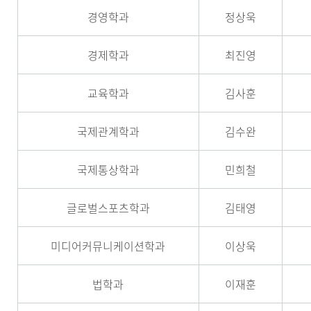
경영학과
정상욱
경제학과
최진영
교육학과
김사훈
국제관계학과
김수완
국제통상학과
민희철
글로벌스포츠학과
김태영
미디어커뮤니케이션학과
이상욱
법학과
이재훈