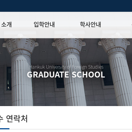
 소개
입학안내
학사안내
모집일정
학사일정표
학위논문
모집요강
강의시간표
논문작성법
원장
입시 공지사항
수업
양식함
Hankuk University of Foreign Studies
GRADUATE SCHOOL
락처
학부-대학원 연계과정
학적
논문지도
학위논문
석·박사 통합 학위과정
장학
연구윤리
박사후 연구과정
외국어시험
연구윤리
종합시험
연구윤리
제 규정
졸업생논
논문게재 연구비 지원
수 연락처