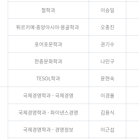
철학과
이승일
튀르키예·중앙아시아·몽골학과
오종진
포어포문학과
권기수
한중문화학과
나민구
TESOL학과
윤현숙
국제경영학과 - 국제경영
이경율
국제경영학과 - 파이낸스경영
김용식
국제경영학과 - 경영정보
이근섭