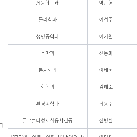
AI융합학과
박준형
물리학과
이석주
생명공학과
이기원
수학과
신동화
통계학과
이태욱
화학과
김해조
환경공학과
최용주
글로벌다형지식융합전공
전병환
과