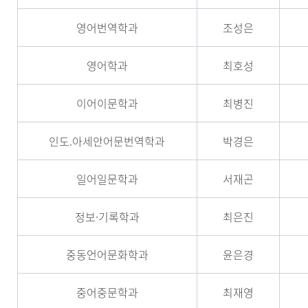
영어번역학과
조성은
영어학과
최호성
이어이문학과
최병진
인도.아세안어문번역학과
박경은
일어일문학과
서재곤
정보·기록학과
최은진
중동언어문화학과
윤은경
중어중문학과
최재영