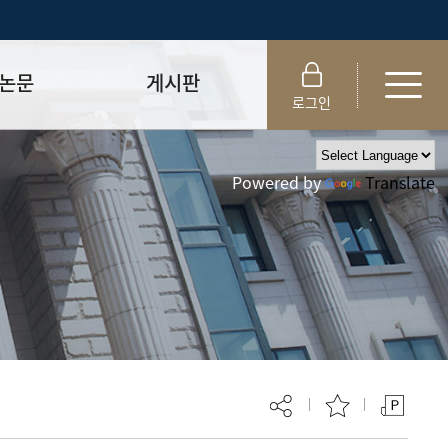
논문
게시판
로그인
제출 절차/자격
공지사항
Powered by
Translate
 및 템플릿
자료실
FAQ
_
취업·모집 관련 공지
제안심사
특강·프로그램 관련 공지
교육 이수 안내
대학원생권리장전
위원회 규정
대학원 총학생회
 지침서
외국인 유학생 비자(VISA)
문검색