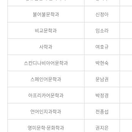
불어불문학과
신정아
비교문학과
임소라
사학과
여호규
스칸디나비아어문학과
박현숙
스페인어문학과
문남권
아프리카어문학과
박정경
언어인지과학과
전종섭
영미문학
·문화학과
권지은