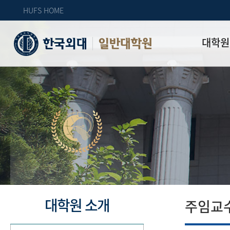
HUFS HOME
대학원
일반대학원
원장인사
연혁
역대 대학원 
주임교수 연
학과 소개
업무안내
오시는 길
자체 평가
대학원 소개
주임교